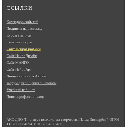
ССЫЛКИ
Календарь событий
Подписка на рассылку
Курсы в записи
Сайт института
Сайт НейроГрафики
Сайт НейроДизайн
Сайт МАНГО
Сайт НейроАрт
Личная страница Автора
Форум для общения с Автором
Учебный кабинет
Поиск профессионалов
АНО ДПО "Институт психологии творчества Павла Пискарёва", ОГРН
1187800004094, ИНН 7804625460